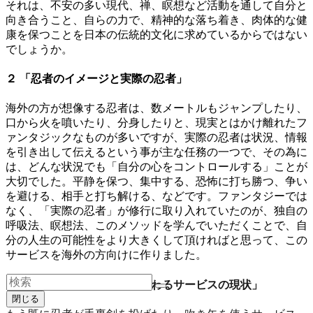
それは、不安の多い現代、禅、瞑想など活動を通して自分と
向き合うこと、自らの力で、精神的な落ち着き、肉体的な健
康を保つことを日本の伝統的文化に求めているからではない
でしょうか。
２ 「忍者のイメージと実際の忍者」
海外の方が想像する忍者は、数メートルもジャンプしたり、
口から火を噴いたり、分身したりと、現実とはかけ離れたフ
ァンタジックなものが多いですが、実際の忍者は状況、情報
を引き出して伝えるという事が主な任務の一つで、その為に
は、どんな状況でも「自分の心をコントロールする」ことが
大切でした。平静を保つ、集中する、恐怖に打ち勝つ、争い
を避ける、相手と打ち解ける、などです。ファンタジーでは
なく、「実際の忍者」が修行に取り入れていたのが、独自の
呼吸法、瞑想法、このメソッドを学んでいただくことで、自
分の人生の可能性をより大きくして頂ければと思って、この
サービスを海外の方向けに作りました。
３「日本における、忍者に関わるサービスの現状」
閉じる